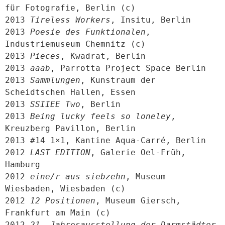
für Fotografie, Berlin (c)

2013 
Tireless Workers
, Insitu, Berlin

2013 
Poesie des Funktionalen
, 
Industriemuseum Chemnitz (c)

2013 
Pieces
, Kwadrat, Berlin

2013 
aaab
, Parrotta Project Space Berlin

2013 
Sammlungen
, Kunstraum der 
Scheidtschen Hallen, Essen

2013 
SSIIEE Two
, Berlin

2013 
Being lucky feels so loneley
, 
Kreuzberg Pavillon, Berlin

2013 #14 1×1, Kantine Aqua-Carré, Berlin

2012 
LAST EDITION
, Galerie Oel-Früh, 
Hamburg

2012 
eine/r aus siebzehn
, Museum 
Wiesbaden, Wiesbaden (c)

2012 
12 Positionen
, Museum Giersch, 
Frankfurt am Main (c)

2012 
21. Jahresausstellung der Darmstädter 