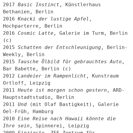
2017 
Basic Instinct
, Künstlerhaus 
Bethanien, Berlin

2016 
Knacki der lustige Apfel
, 
Hochparterre, Berlin

2016 
Cosmic Latte
, Galerie im Turm, Berlin 
(c)

2015 
Schatten der Entschleunigung
, Berlin-
Weekly, Berlin

2015 
Tausche Ölbild für gebrauchtes Auto
, 
Bar Babette, Berlin (c)

2012 
Landeier im Rampenlicht
, Kunstraum 
Ortloff, Leipzig

2011 
Heute ist morgen schon gestern
, ARD-
Hauptstadtstudio, Berlin

2011 
Und
 (mit Olaf Bastigkeit), Galerie 
Oel-Früh, Hamburg

2010 
Eine Reise nach Hawaii könnte die 
Ihre sein
, Spinnerei, Leipzig

2009 
Einzigste
, ZFF Zentrum für 